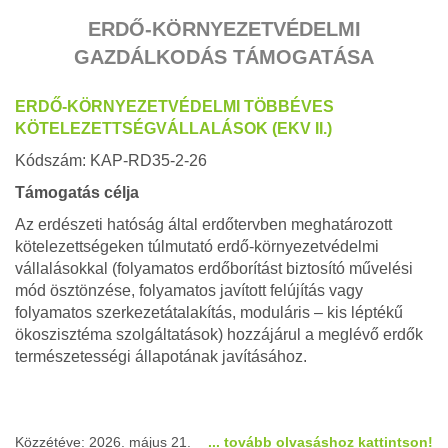
ERDŐ-KÖRNYEZETVÉDELMI
GAZDÁLKODÁS TÁMOGATÁSA
ERDŐ-KÖRNYEZETVÉDELMI TÖBBÉVES
KÖTELEZETTSÉGVÁLLALÁSOK (EKV II.)
Kódszám: KAP-RD35-2-26
Támogatás célja
Az erdészeti hatóság által erdőtervben meghatározott
kötelezettségeken túlmutató erdő-környezetvédelmi
vállalásokkal (folyamatos erdőborítást biztosító művelési
mód ösztönzése, folyamatos javított felújítás vagy
folyamatos szerkezetátalakítás, moduláris – kis léptékű
ökoszisztéma szolgáltatások) hozzájárul a meglévő erdők
természetességi állapotának javításához.
Közzétéve: 2026. május 21.
... tovább olvasáshoz kattintson!