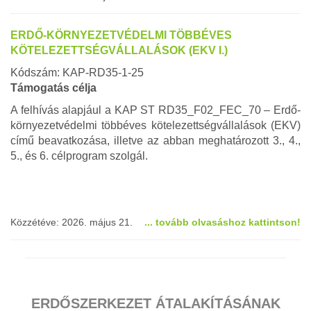
ERDŐ-KÖRNYEZETVÉDELMI TÖBBÉVES
KÖTELEZETTSÉGVÁLLALÁSOK (EKV I.)
Kódszám: KAP-RD35-1-25
Támogatás célja
A felhívás alapjául a KAP ST RD35_F02_FEC_70 – Erdő-
környezetvédelmi többéves kötelezettségvállalások (EKV)
című beavatkozása, illetve az abban meghatározott 3., 4.,
5., és 6. célprogram szolgál.
Közzétéve: 2026. május 21.
... tovább olvasáshoz kattintson!
ERDŐSZERKEZET ÁTALAKÍTÁSÁNAK