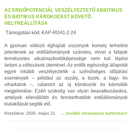
AZ ERDŐPOTENCIÁL VESZÉLYEZTETŐ ABIOTIKUS
ÉS BIOTIKUS KÁROKOZÁST KÖVETŐ
HELYREÁLLÍTÁSA
Támogatási kód: KAP-RD41-2-24
A gyorsan változó éghajlati viszonyok komoly terhelést
jelentenek az erdőállományok számára, mivel a fafajok
természetes alkalmazkodóképessége nem tud lépést
tartani a változások ütemével. Az erdők egészségi állapotát
egyre inkább veszélyeztetik a szélsőséges időjárási
események – például az aszály, a tüzek, a fagy- és
viharkárok –, valamint az új kórokozók és károsítók
megjelenése. Ezért szükség van olyan beavatkozásokra,
amelyek ellenállóbb és fenntarthatóbb erdőállományok
kialakítását segítik elő.
Közzétéve: 2026. május 21.
... tovább olvasáshoz kattintson!