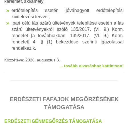
kérelmet, aki/amely:
erdőtelepítés esetén jóváhagyott erdőtelepítési
kivitelezési tervvel,
ipari célú fás szárú ültetvények telepítése esetén a fás
szárú ültetvényekről szóló 135/2017. (VI. 9.) Korm.
rendelet [a továbbiakban: 135/2017. (VI. 9.) Korm.
rendelet] 4. § (1) bekezdése szerinti igazolással
rendelkezik.
Közzétéve: 2026. augusztus 3.
... tovább olvasáshoz kattintson!
ERDÉSZETI FAFAJOK MEGŐRZÉSÉNEK
TÁMOGATÁSA
ERDÉSZETI GÉNMEGŐRZÉS TÁMOGATÁSA