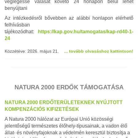
véglegessé válását követő 24 hónapon belül lehet
benyújtani
Az intézkedésről bővebben az alábbi honlapon elérhető
felhívásban
tájékozódhat:
https://kap.gov.hu/tamogatas/kap-rd40-1-
24
Közzétéve: 2026. május 21.
... tovább olvasáshoz kattintson!
NATURA 2000 ERDŐK TÁMOGATÁSA
NATURA 2000 ERDŐTERÜLETEKNEK NYÚJTOTT
KOMPENZÁCIÓS KIFIZETÉSEK
A Natura 2000 hálózat az Európai Unió közösségi
jelentőségű természetes élőhely-típusainak, a vadon élő
állat- és növényfajoknak a védelmén keresztül biztosítja a