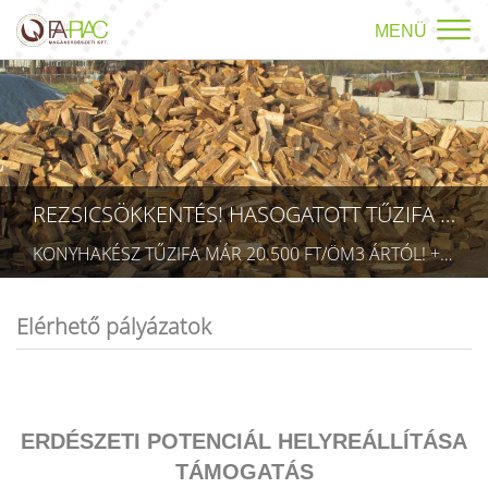
MENÜ
REZSICSÖKKENTÉS! HASOGATOTT TŰZIFA AKCIÓ!
HÁLÓS CSOMAGOLT TŰZIFA AKCIÓ!
KONYHAKÉSZ TŰZIFA MÁR 20.500 FT/ÖM3 ÁRTÓL! +36709423403 RÉSZLETEK A TÜZÉP MENÜPONTBAN! (TECHNIKAI AZONOSÍTÓ: AA 5832075)
HÁLÓS CSOMAGOLT KONYHAKÉSZ TŰZIFA MÁR 40.990 FT/HÁLÓS CSOMAG ÁRTÓL! +36709423403 RÉSZLETEK A TÜZÉP MENÜPONTBAN, VAGY A HIRDETÉSEKBEN! (TECHNIKAI AZONOSÍTÓ: AA 5832075)
Elérhető pályázatok
ERDÉSZETI POTENCIÁL HELYREÁLLÍTÁSA
TÁMOGATÁS