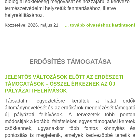
biológiai sokféleség megóvását és hozzájárul a kedvező
természetvédelmi helyzetük fenntartásához, illetve
helyreállításához.
Közzétéve: 2026. május 21.
... tovább olvasáshoz kattintson!
ERDŐSÍTÉS TÁMOGATÁSA
JELENTŐS VÁLTOZÁSOK ELŐTT AZ ERDÉSZETI
TÁMOGATÁSOK – ŐSSZEL ÉRKEZNEK AZ ÚJ
PÁLYÁZATI FELHÍVÁSOK
Társadalmi egyeztetésre kerültek a fiatal erdők
állománynevelését és az erdőkárok megelőzését támogató
új pályázati felhívások. A tervezetek több ponton
módosítják a korábbi feltételeket: egyes támogatási keretek
csökkennek, ugyanakkor több fontos könnyítés és
pontosítás is megjelenik, amelyek kedvezőbbé tehetik a