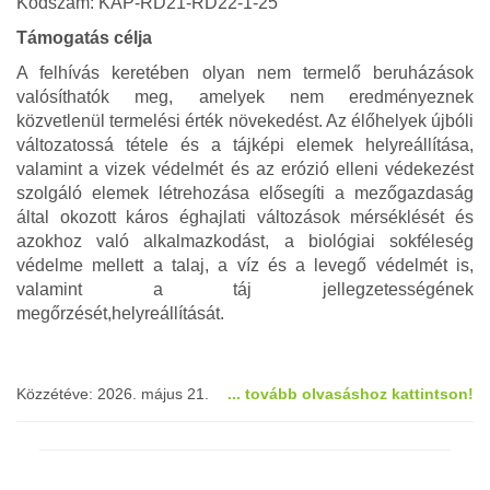
Kódszám: KAP-RD21-RD22-1-25
Támogatás célja
A felhívás keretében olyan nem termelő beruházások
valósíthatók meg, amelyek nem eredményeznek
közvetlenül termelési érték növekedést. Az élőhelyek újbóli
változatossá tétele és a tájképi elemek helyreállítása,
valamint a vizek védelmét és az erózió elleni védekezést
szolgáló elemek létrehozása elősegíti a mezőgazdaság
által okozott káros éghajlati változások mérséklését és
azokhoz való alkalmazkodást, a biológiai sokféleség
védelme mellett a talaj, a víz és a levegő védelmét is,
valamint a táj jellegzetességének
megőrzését,helyreállítását.
Közzétéve: 2026. május 21.
... tovább olvasáshoz kattintson!