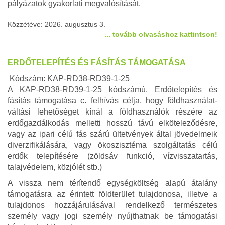
pályázatok gyakorlati megvalósítását.
Közzétéve: 2026. augusztus 3.
... tovább olvasáshoz kattintson!
ERDŐTELEPÍTÉS ÉS FÁSÍTÁS TÁMOGATÁSA
Kódszám: KAP-RD38-RD39-1-25
A KAP-RD38-RD39-1-25 kódszámú, Erdőtelepítés és
fásítás támogatása c. felhívás célja, hogy földhasználat-
váltási lehetőséget kínál a földhasználók részére az
erdőgazdálkodás melletti hosszú távú elköteleződésre,
vagy az ipari célú fás szárú ültetvények által jövedelmeik
diverzifikálására, vagy ökoszisztéma szolgáltatás célú
erdők telepítésére (zöldsáv funkció, vízvisszatartás,
talajvédelem, közjólét stb.)
A vissza nem térítendő egységköltség alapú átalány
támogatásra az érintett földterület tulajdonosa, illetve a
tulajdonos hozzájárulásával rendelkező természetes
személy vagy jogi személy nyújthatnak be támogatási