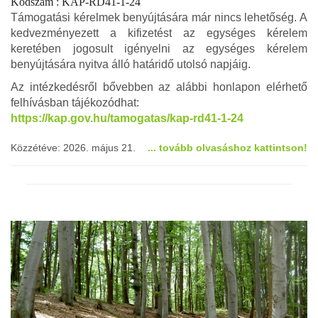
Kódszám : KAP-RD41-1-24
Támogatási kérelmek benyújtására már nincs lehetőség. A
kedvezményezett a kifizetést az egységes kérelem
keretében jogosult igényelni az egységes kérelem
benyújtására nyitva álló határidő utolsó napjáig.
Az intézkedésről bővebben az alábbi honlapon elérhető
felhívásban tájékozódhat:
https://kap.gov.hu/tamogatas/kap-rd41-1-24
Közzétéve: 2026. május 21.
... tovább olvasáshoz kattintson!