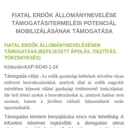
FIATAL ERDŐK ÁLLOMÁNYNEVELÉSE
TÁMOGATÁS/TERMELÉSI POTENCIÁL
MOBILIZÁLÁSÁNAK TÁMOGATÁSA
FIATAL ERDŐK ÁLLOMÁNYNEVELÉSÉNEK
TÁMOGATÁSA (BEFEJEZETT ÁPOLÁS, TISZTÍTÁS,
TÖRZSNYESÉS)
Kódszám:KAP-RD40-1-24
Támogatás célja: .
A
z erdők gazdasági értékének növelése olyan
erdészeti beavatkozásokkal, amelyek által az erdők nagyobb
mértékben képesek ellátni gazdasági értékteremtő funkciójukat.
Ide kell érteni azokat a beavatkozásokat is, amelyek hatásai nem
azonnal, hanem a jövőben várható fahasználatok során
tapasztalhatók.
Támogatási kérelem benyújtására nincs már lehetőség. A
kifizetési kérelmet legkésőbb a támogatási okirat