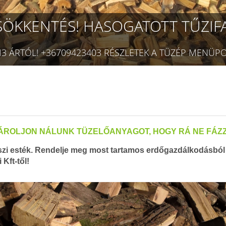
SÖKKENTÉS! HASOGATOTT TŰZIFA
ÁSÁROLJON NÁLUNK TÜZELŐANYAGOT, HOGY RÁ NE FÁZ
szi esték. Rendelje meg most tartamos erdőgazdálkodásból sz
Kft-től!