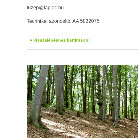
tuzep@fapiac.hu
Technikai azonosító: AA 5832075
« visszalépéshez kattintson!