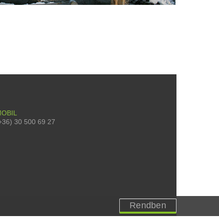
OBIL
+36) 30 500 69 27
Rendben