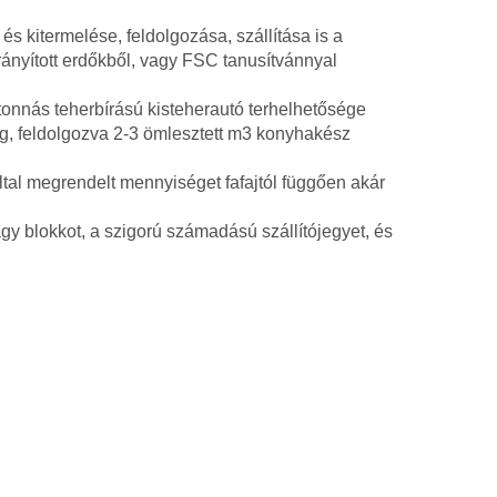
és kitermelése, feldolgozása, szállítása is a
rányított erdőkből, vagy FSC tanusítvánnyal
 tonnás teherbírású kisteherautó terhelhetősége
g, feldolgozva 2-3 ömlesztett m3 konyhakész
ltal megrendelt mennyiséget fafajtól függően akár
y blokkot, a szigorú számadású szállítójegyet, és