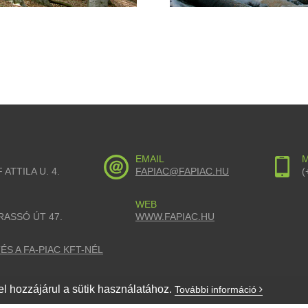
EMAIL
M
 ATTILA U. 4.
FAPIAC@FAPIAC.HU
(
WEB
RASSÓ ÚT 47.
WWW.FAPIAC.HU
S A FA-PIAC KFT-NÉL
l hozzájárul a sütik használatához.
További információ