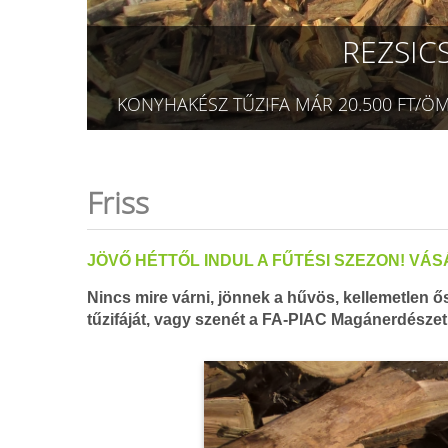
REZSIC
Friss
JÖVŐ HÉTTŐL INDUL A FŰTÉSI SZEZON! V
Nincs mire várni, jönnek a hűvös, kellemetlen ő
tűzifáját, vagy szenét a FA-PIAC Magánerdészeti 