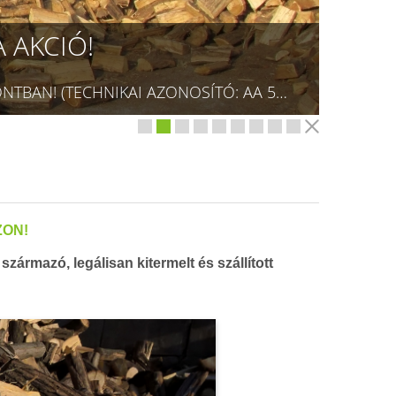
 AKCIÓ!
KONYHAKÉSZ TŰZIFA MÁR 20.500 FT/ÖM3 ÁRTÓL! +36709423403 RÉSZLETEK A TÜZÉP MENÜPONTBAN! (TECHNIKAI AZONOSÍTÓ: AA 5832075)
ZON!
ármazó, legálisan kitermelt és szállított