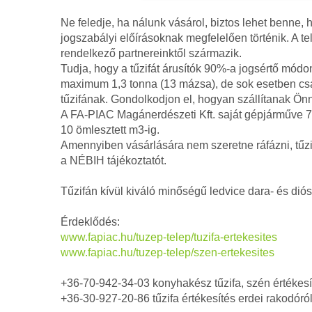
Ne feledje, ha nálunk vásárol, biztos lehet benne, 
jogszabályi előírásoknak megfelelően történik. A t
rendelkező partnereinktől származik.
Tudja, hogy a tűzifát árusítók 90%-a jogsértő módo
maximum 1,3 tonna (13 mázsa), de sok esetben csak
tűzifának. Gondolkodjon el, hogyan szállítanak Önn
A FA-PIAC Magánerdészeti Kft. saját gépjárműve 7.5
10 ömlesztett m3-ig.
Amennyiben vásárlására nem szeretne ráfázni, tűzi
a NÉBIH tájékoztatót.
Tűzifán kívül kiváló minőségű ledvice dara- és dió
Érdeklődés:
www.fapiac.hu/tuzep-telep/tuzifa-ertekesites
www.fapiac.hu/tuzep-telep/szen-ertekesites
+36-70-942-34-03 konyhakész tűzifa, szén értékesí
+36-30-927-20-86 tűzifa értékesítés erdei rakodóró