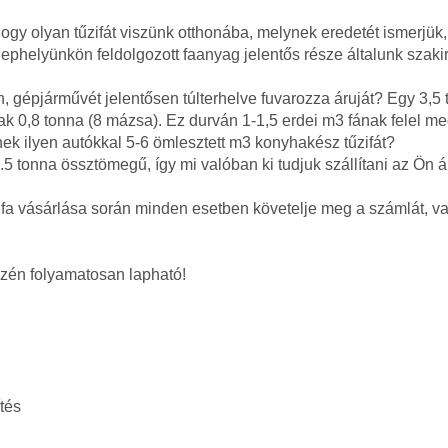
hogy olyan tűzifát viszünk otthonába, melynek eredetét ismerjük, 
elephelyünkön feldolgozott faanyag jelentős része általunk szaki
n, gépjárművét jelentősen túlterhelve fuvarozza áruját? Egy 3,5
 0,8 tonna (8 mázsa). Ez durván 1-1,5 erdei m3 fának felel me
ek ilyen autókkal 5-6 ömlesztett m3 konyhakész tűzifát?
 tonna össztömegű, így mi valóban ki tudjuk szállítani az Ön á
fa vásárlása során minden esetben követelje meg a számlát, vag
szén folyamatosan lapható!
tés
l