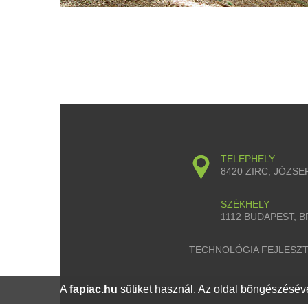
TELEPHELY
8420 ZIRC, JÓZSEF
SZÉKHELY
1112 BUDAPEST, B
TECHNOLÓGIA FEJLESZTÉ
A
fapiac.hu
sütiket használ. Az oldal böngészéséve