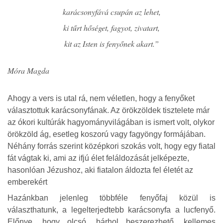
karácsonyfává csupán az lehet,
ki tűrt hőséget, fagyot, zivatart,
kit az Isten is fenyőnek akart.”
Móra Magda
Ahogy a vers is utal rá, nem véletlen, hogy a fenyőket
választottuk karácsonyfának. Az örökzöldek tisztelete már
az ókori kultúrák hagyományvilágában is ismert volt, olykor
örökzöld ág, esetleg koszorú vagy fagyöngy formájában.
Néhány forrás szerint középkori szokás volt, hogy egy fiatal
fát vágtak ki, ami az ifjú élet feláldozását jelképezte,
hasonlóan Jézushoz, aki fiatalon áldozta fel életét az
emberekért
Hazánkban jelenleg többféle fenyőfaj közül is
választhatunk, a legelterjedtebb karácsonyfa a lucfenyő.
Előnye, hogy olcsó, bárhol beszerezhető, kellemes