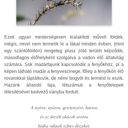
Ezek ugyan mesterségesen kialakított művelt földek,
mégis, mivel nem termelik le a fákat minden évben, (mint
egy szántóföldön) rengeteg plusz zöld terület képződik,
másodlagos élőhelyként szolgálva a vadon élő állatvilág
számára. Sok madárfajunk kapcsolódik a fenyőkhöz, pl a
képen látható madár a fenyvescinege, főleg a fenyőkön élő
rovarokkal táplálkozik, de némi bogyót és termést is eszik.
Hazánk állandó faja, létszámuk a fenyőtelepek
létesítésével kedvező irányba fordult.
A nyírre, nyárra, gesztenyére, hársra
és az útszéli akácok sorára
hiába raknak színes díszeket;