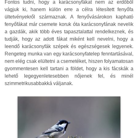
Fontos tudni, hogy a karácsonyfákat nem az erdőből
vágjuk ki, hanem külön erre a célra létesített fenyőfa
ültetvényekről származnak. A fenyővásárokon kapható
fenyőfákat már csemete koruk óta karácsonyfának nevelik
a gazdák, akik több éves tapasztalattal rendelkeznek, és
tudják, hogy az adott fákat miként kell nevelni, hogy a
leendő karácsonyfák szépek és egészségesek legyenek.
Rengeteg munka van egy karácsonyfatelep fenntartásával,
nem elég csak elültetni a csemetéket, hiszen folyamatosan
gyommentesen kell tartani a földet, hogy a kis fácskák a
lehető legegyenletesebben nőjenek fel, és minél
szimmetrikusabbakká váljanak.