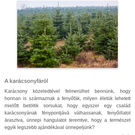
A karácsonyfáról
Karácsony közeledtével felmerülhet bennünk, hogy
honnan is származnak a fenyőfák, milyen életük lehetett
mielőtt betöltik sorsukat,
hogy egyszer egy család
karácsonyának fénypontjává válhassanak, fenyőillatot
árasztva, ünnepi hangulatot teremtve, hogy a természet
egyik legszebb ajándékával ünnepeljünk?