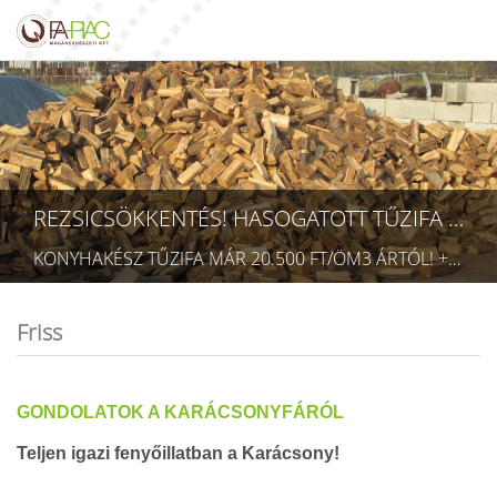
REZSICSÖKKENTÉS! HASOGATOTT TŰZIFA AKCIÓ!
KONYHAKÉSZ TŰZIFA MÁR 20.500 FT/ÖM3 ÁRTÓL! +36709423403 RÉSZLETEK A TÜZÉP MENÜPONTBAN! (TECHNIKAI AZONOSÍTÓ: AA 5832075)
Friss
GONDOLATOK A KARÁCSONYFÁRÓL
Teljen igazi fenyőillatban a Karácsony!