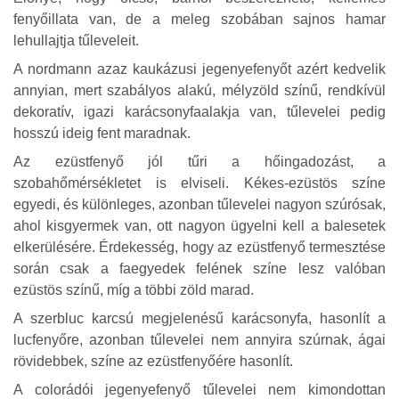
fenyőillata van, de a meleg szobában sajnos hamar
lehullajtja tűleveleit.
A nord
mann azaz kaukázusi jegenyefenyőt azért kedvelik
annyian, mert szabály
os alakú, mélyzöld színű, rendkívül
dekoratív, igazi karácsonyfaalakja van, tűlevelei pedig
hosszú ideig fent maradnak.
Az ezüstfenyő jól tűri a hőingadozást, a
szobahőmérsékletet is elviseli. Kékes-ezüstös színe
egyedi, és különleges, azonban tűlevelei nagyon szúrósak,
ahol kisgyermek van, ott nagyon ügyelni kell a balesetek
elkerülésére. Érdekesség, hogy az ezüstfenyő termesztése
során csak a faegyedek felének színe lesz valóban
ezüstös színű, míg a többi zöld marad.
A szerbluc karcsú megjelenésű karácsonyfa, hasonlít a
lucfenyőre, azonban tűlevelei nem annyira szúrnak, ágai
rövidebbek, színe az ezüstfenyőére hasonlít.
A colorádói jegenyefenyő tűlevelei nem kimondottan