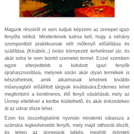
Magunk részéről el sem tudjuk képzelni az ünnepet igazi
fenyőfa nélkül. Mindenkinek tudnia kell, hogy a néhány
szempontból praktikusnak vélt műfenyő előállítása és
szállítása (Kínából...) óriási környezeti terheléssel jár, és
akár soha le nem bomló szemetet termel. Ezzel szemben
egyre elterjedtebb a kidobott igazi fenyők
újrahasznosítása, melynek során akár olyan termékek is
készülhetnek, amik alkalmasak lehetnek további
műanyagból előállított tárgyak kiváltására.Érdemes lehet
megfontolni a konténeres, élő fenyő vásárlását, mely az
Ünnep elteltével a kertbe kiültethető, és akár évtizedeken
át az udvar dísze lehet.
Ezen kis összefoglalónk nyomán mindenki válassza a
számára legkedvesebb fenyőt, mely majd otthonát díszíti,
és teljen az ünnepünk békés, meghitt, örömteli