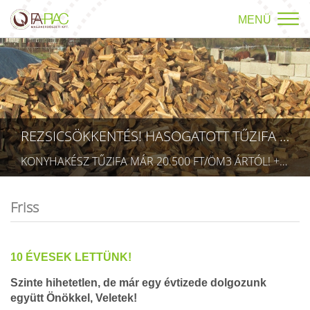
MENÜ
REZSICSÖKKENTÉS! HASOGATOTT TŰZIFA AKCIÓ!
HÁLÓS CSOMAGOLT TŰZIFA AKCIÓ!
KONYHAKÉSZ TŰZIFA MÁR 20.500 FT/ÖM3 ÁRTÓL! +36709423403 RÉSZLETEK A TÜZÉP MENÜPONTBAN! (TECHNIKAI AZONOSÍTÓ: AA 5832075)
HÁLÓS CSOMAGOLT KONYHAKÉSZ TŰZIFA MÁR 40.990 FT/HÁLÓS CSOMAG ÁRTÓL! +36709423403 RÉSZLETEK A TÜZÉP MENÜPONTBAN, VAGY A HIRDETÉSEKBEN! (TECHNIKAI AZONOSÍTÓ: AA 5832075)
Friss
10 ÉVESEK LETTÜNK!
Szinte hihetetlen, de már egy évtizede dolgozunk
együtt Önökkel, Veletek!