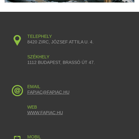
TELEPHELY
8420 ZIRC, JÓZSEF ATTILA U. 4.
SZÉKHELY
1112 BUDAPEST, BRASSÓ ÚT 47.
EMAIL
FAPIAC@FAPIAC.HU
WEB
WWW.FAPIAC.HU
MOBIL