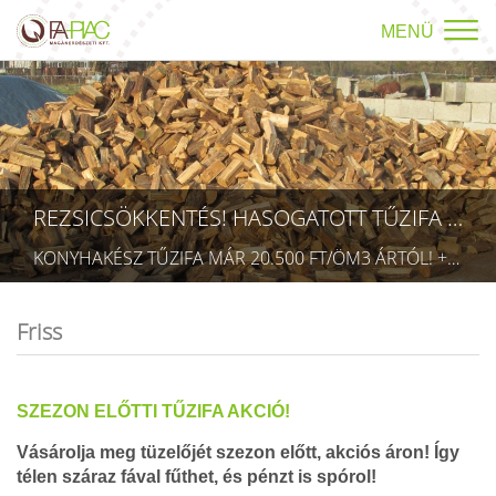
MENÜ
REZSICSÖKKENTÉS! HASOGATOTT TŰZIFA AKCIÓ!
KONYHAKÉSZ TŰZIFA MÁR 20.500 FT/ÖM3 ÁRTÓL! +36709423403 RÉSZLETEK A TÜZÉP MENÜPONTBAN! (TECHNIKAI AZONOSÍTÓ: AA 5832075)
Friss
SZEZON ELŐTTI TŰZIFA AKCIÓ!
Vásárolja meg tüzelőjét szezon előtt, akciós áron! Így
télen száraz fával fűthet, és pénzt is spórol!