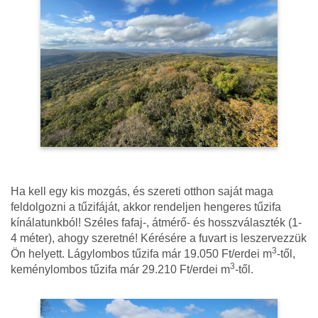
Ha kell egy kis mozgás, és szereti otthon saját maga
feldolgozni a tűzifáját, akkor rendeljen hengeres tűzifa
kínálatunkból! Széles fafaj-, átmérő- és hosszválaszték (1-
4 méter), ahogy szeretné! Kérésére a fuvart is leszervezzük
3
Ön helyett. Lágylombos tűzifa már 19.050 Ft/erdei m
-től,
3
keménylombos tűzifa már 29.210 Ft/erdei m
-től.