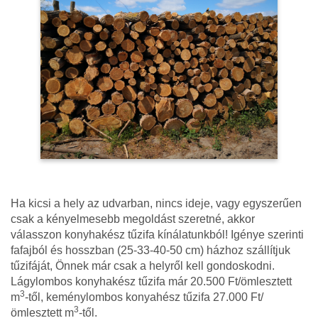
Ha kicsi a hely az udvarban, nincs ideje, vagy egyszerűen
csak a kényelmesebb megoldást szeretné, akkor
válasszon konyhakész tűzifa kínálatunkból! Igénye szerinti
fafajból és hosszban (25-33-40-50 cm) házhoz szállítjuk
tűzifáját, Önnek már csak a helyről kell gondoskodni.
Lágylombos konyhakész tűzifa már 20.500 Ft/ömlesztett
3
m
-től, keménylombos konyahész tűzifa 27.000 Ft/
3
ömlesztett m
-től.