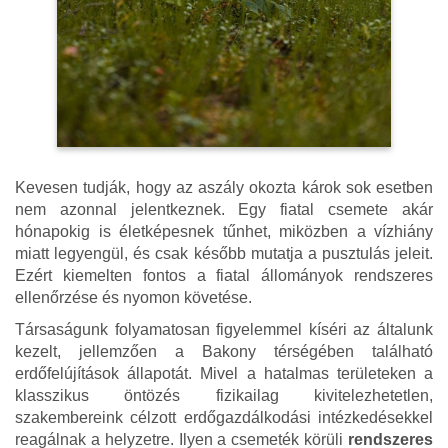
Kevesen tudják, hogy az aszály okozta károk sok esetben
nem azonnal jelentkeznek. Egy fiatal csemete akár
hónapokig is életképesnek tűnhet, miközben a vízhiány
miatt legyengül, és csak később mutatja a pusztulás jeleit.
Ezért kiemelten fontos a fiatal állományok rendszeres
ellenőrzése és nyomon követése.
Társaságunk folyamatosan figyelemmel kíséri az általunk
kezelt, jellemzően a Bakony térségében található
erdőfelújítások állapotát. Mivel a hatalmas területeken a
klasszikus öntözés fizikailag kivitelezhetetlen,
szakembereink célzott erdőgazdálkodási intézkedésekkel
reagálnak a helyzetre. Ilyen a csemeték körüli
rendszeres