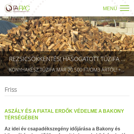
MENÜ
REZSICSÖKKENTÉS! HASOGATOTT TŰZIFA AKCIÓ!
KONYHAKÉSZ TŰZIFA MÁR 20.500 FT/ÖM3 ÁRTÓL! +36709423403 RÉSZLETEK A TÜZÉP MENÜPONTBAN! (TECHNIKAI AZONOSÍTÓ: AA 5832075)
Friss
ASZÁLY ÉS A FIATAL ERDŐK VÉDELME A BAKONY
TÉRSÉGÉBEN
Az idei év csapadékszegény időjárása a Bakony és