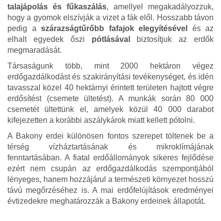
talajápolás és fűkaszálás
, amellyel megakadályozzuk,
hogy a gyomok elszívják a vizet a fák elől. Hosszabb távon
pedig a
szárazságtűrőbb fafajok elegyítésével
és az
elhalt egyedek őszi
pótlásával
biztosítjuk az erdők
megmaradását.
Társaságunk több, mint 2000 hektáron végez
erdőgazdálkodást és szakirányítási tevékenységet, és idén
tavasszal közel 40 hektárnyi érintett területen hajtott végre
erdősítést (csemete ültetést). A munkák során 80 000
csemetét ültettünk el, amelyek közül 40 000 darabot
kifejezetten a korábbi aszálykárok miatt kellett pótolni.
A Bakony erdei különösen fontos szerepet töltenek be a
térség vízháztartásának és mikroklímájának
fenntartásában. A fiatal erdőállományok sikeres fejlődése
ezért nem csupán az erdőgazdálkodás szempontjából
lényeges, hanem hozzájárul a természeti környezet hosszú
távú megőrzéséhez is. A mai erdőfelújítások eredményei
évtizedekre meghatározzák a Bakony erdeinek állapotát.